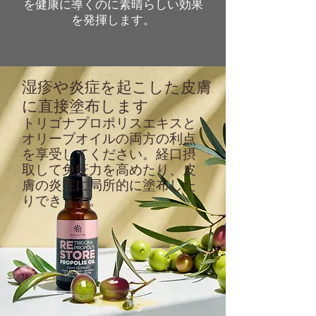
を健康に導くのに素晴らしい効果
を発揮します。
湿疹や炎症を起こした皮膚
に直接塗布します
トリゴナプロポリスエキスと
オリーブオイルの両方の利点
を享受してください。経口摂
取して免疫力を高めたり、皮
膚の炎症に局所的に塗布した
りできます。