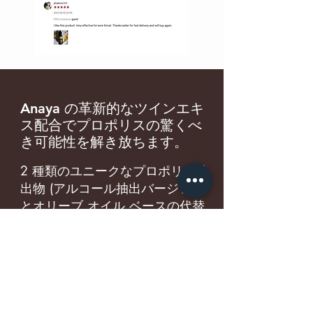
Anaya の革新的なツインエキ
ス配合でプロポリスの驚くべ
き可能性を解き放ちます。
2 種類のユニークなプロポリス抽
出物 (アルコール抽出バージョン
とオリーブ オイル ベースの代替
品) を詳しく説明したこの総合ガ
イドを入手してください。それぞ
れが強力な健康効果をもたらしま
す。免疫機能の強化、口腔衛生の
サポート、自然なスキンケア ソ
リューションの提供など、これら