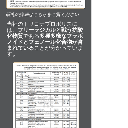
研究の詳細はこちらをご覧ください
当社のトリゴナプロポリスに
は、
フリーラジカルと戦う抗酸
化物質
である
多種多様なフラボ
ノイドとフェノール化合物が含
まれている
ことが
分かっていま
。
す