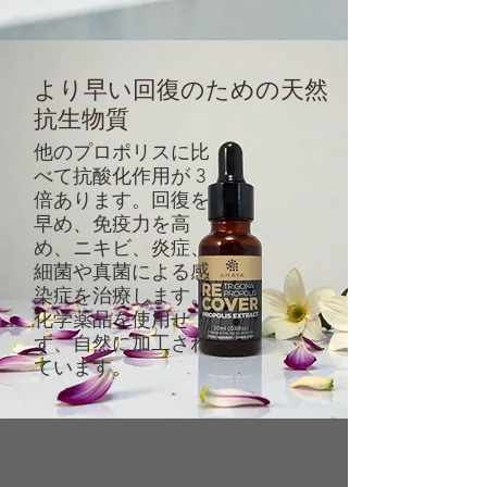
より早い回復のための天然
抗生物質
他のプロポリスに比
べて抗酸化作用が 3
倍あります。回復を
早め、免疫力を高
め、ニキビ、炎症、
細菌や真菌による感
染症を治療します。
化学薬品を使用せ
ず、自然に加工され
ています。